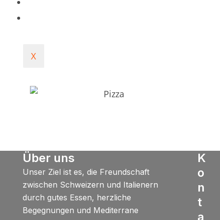
FOTOGALERIE
KONTAKT
X
Über uns
K
o
Unser Ziel ist es, die Freundschaft
zwischen Schweizern und Italienern
n
durch gutes Essen, herzliche
t
Begegnungen und Mediterrane
a