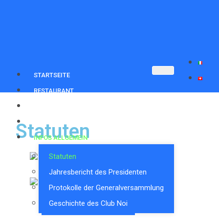
STARTSEITE
RESTAURANT
AGENDA
VORSTAND
Statuten
INFOS ALLGEMEIN
Statuten
Jahresbericht des Presidenten
Protokolle der Generalversammlung
Geschichte des Club Noi