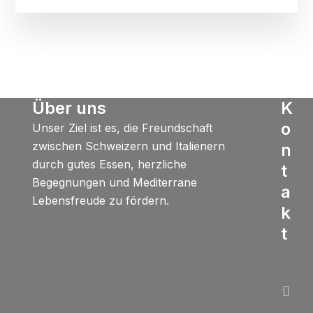
Über uns
K
o
Unser Ziel ist es, die Freundschaft
zwischen Schweizern und Italienern
n
durch gutes Essen, herzliche
t
Begegnungen und Mediterrane
a
Lebensfreude zu fördern.
k
t
+
4
7
3